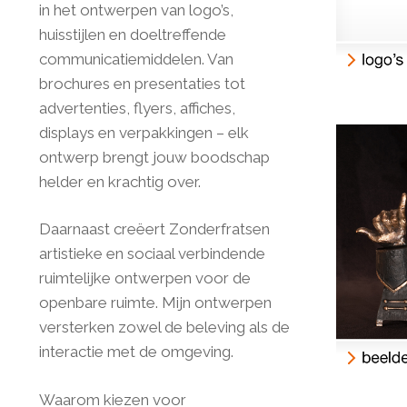
in het ontwerpen van logo’s,
huisstijlen en doeltreffende
communicatiemiddelen. Van
brochures en presentaties tot
advertenties, flyers, affiches,
displays en verpakkingen – elk
ontwerp brengt jouw boodschap
helder en krachtig over.
Daarnaast creëert Zonderfratsen
artistieke en sociaal verbindende
ruimtelijke ontwerpen voor de
openbare ruimte. Mijn ontwerpen
versterken zowel de beleving als de
interactie met de omgeving.
Waarom kiezen voor