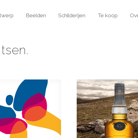
ntwerp
Beelden
Schilderijen
Te koop
Ov
tsen.