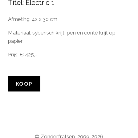
Titel: Electric 1
Afmeting: 42 x 30 cm
Materiaal: syberisch krijt, pen en conté krijt op
papier
Prijs: € 425,-
KOOP
© Zonderfratsen, 2009-2026